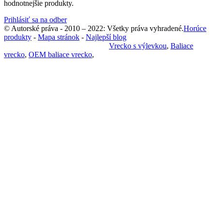
hodnotnejšie produkty.
Prihlásiť sa na odber
© Autorské práva - 2010 – 2022: Všetky práva vyhradené.
Horúce
produkty
-
Mapa stránok
-
Najlepší blog
Zásady ochrany osobných údajov
Vrecko s výlevkou
,
Baliace
vrecko
,
OEM baliace vrecko
,