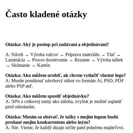
Často kladené otázky
Otázka: Aký je postup pri zadávaní a objednávaní?
A: Návrh → Výroba valcov → Príprava materiálu → Tlač →
Laminácia → Proces dozrievania → Rezanie → Výroba tašiek
→ Skúmanie → Kartón
Otázka: Ako môžem urobiť, ak chcem vytlačiť vlastné logo?
A: Musíte ponúknuť návrhový súbor vo formáte Ai, PSD, PDF
alebo PSP atď.
Otázka: Ako môžem spustiť objednávku?
A: 50% z celkovej sumy ako záloha, zvyšok je možné zaplatiť
pred odoslaním.
Otázka: Musím sa obávať, že tašky s mojím logom budú
predané mojim konkurentom alebo iným?
A: Nie. Vieme, že každý dizajn určite patrí jednému majiteľovi.