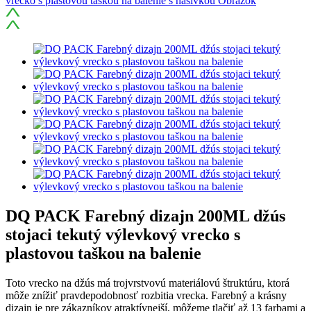
DQ PACK Farebný dizajn 200ML džús
stojaci tekutý výlevkový vrecko s
plastovou taškou na balenie
Toto vrecko na džús má trojvrstvovú materiálovú štruktúru, ktorá
môže znížiť pravdepodobnosť rozbitia vrecka. Farebný a krásny
dizajn je pre zákazníkov atraktívnejší, môžeme tlačiť až 13 farbami a