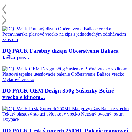
DQ PACK Farebný dizajn Občerstvenie Baliaca
taška pre...
DQ PACK OEM Design 350g Sušienky Bočné
vrecko s klinom...
DQ PACK Lesklý povrch 250ML Balenie mangovej