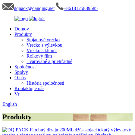
dqpack@danqing.net
+8618125839585
Domov
Produkty
Stojanové vrecko
Vrecko s výlevkou
Vrecko s klinmi
Rolkový film
Tvarované a priehľadné
Spoločnosť
Správy
O nás
História spoločnosti
Kontaktujte nás
Vr
English
Produkty