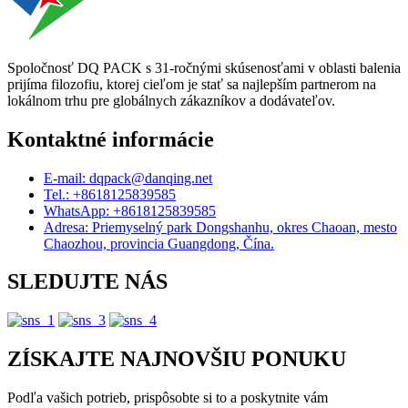
Spoločnosť DQ PACK s 31-ročnými skúsenosťami v oblasti balenia
prijíma filozofiu, ktorej cieľom je stať sa najlepším partnerom na
lokálnom trhu pre globálnych zákazníkov a dodávateľov.
Kontaktné informácie
E-mail: dqpack@danqing.net
Tel.: +8618125839585
WhatsApp: +8618125839585
Adresa: Priemyselný park Dongshanhu, okres Chaoan, mesto
Chaozhou, provincia Guangdong, Čína.
SLEDUJTE NÁS
ZÍSKAJTE NAJNOVŠIU PONUKU
Podľa vašich potrieb, prispôsobte si to a poskytnite vám