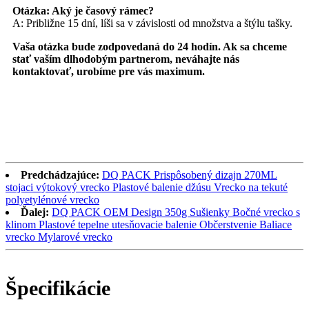
Otázka: Aký je časový rámec?
A: Približne 15 dní, líši sa v závislosti od množstva a štýlu tašky.
Vaša otázka bude zodpovedaná do 24 hodín. Ak sa chceme
stať vaším dlhodobým partnerom, neváhajte nás
kontaktovať, urobíme pre vás maximum.
Predchádzajúce:
DQ PACK Prispôsobený dizajn 270ML
stojaci výtokový vrecko Plastové balenie džúsu Vrecko na tekuté
polyetylénové vrecko
Ďalej:
DQ PACK OEM Design 350g Sušienky Bočné vrecko s
klinom Plastové tepelne utesňovacie balenie Občerstvenie Baliace
vrecko Mylarové vrecko
Špecifikácie