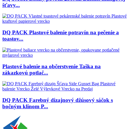
šťavy...
DQ PACK Plastové balenie potravín na pečenie a
toastov...
Plastové balenie na občerstvenie Taška na
zákazkovú potlač...
DQ PACK Farebný dizajnový džúsový sáčok s
bočným klinom P...